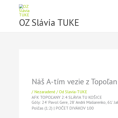
Preskočiť
na
obsah
OZ Slávia TUKE
Náš A-tím vezie z Topoľan
/
Nezaradené
/ Od
Slavia-TUKE
AFK TOPOĽANY 2:4 SLÁVIA TU KOŠICE
Góly: 24' Pavol Gere, 28' Andrii Maliarenko, 61' 
Polčas (1:2) | POČET DIVÁKOV 100