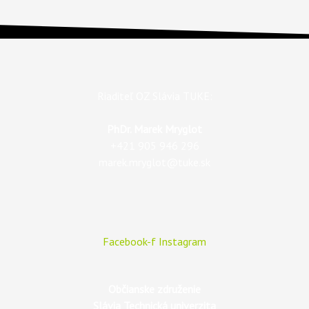
Riaditeľ OZ Slávia TUKE:
PhDr. Marek Mryglot
+421 905 946 296
marek.mryglot@tuke.sk
Facebook-f
Instagram
Občianske združenie
Slávia Technická univerzita