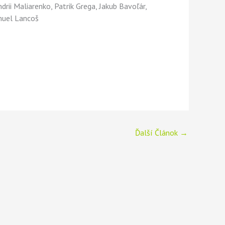
drii Maliarenko, Patrik Grega, Jakub Bavoľár,
amuel Lancoš
Ďalší Článok
→