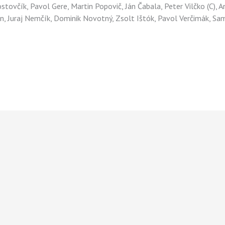
ovčík, Pavol Gere, Martin Popovič, Ján Čabala, Peter Vilčko (C), An
n, Juraj Nemčík, Dominik Novotný, Zsolt Ištók, Pavol Verčimák, S